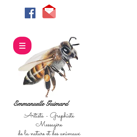
Emmanuelle Guimard
Artiste - Graphiste
Messagère
de la nature et des animaux