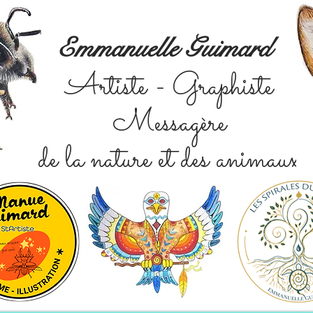
Emmanuelle Guimard
Artiste - Graphiste
Messagère
de la nature et des animaux