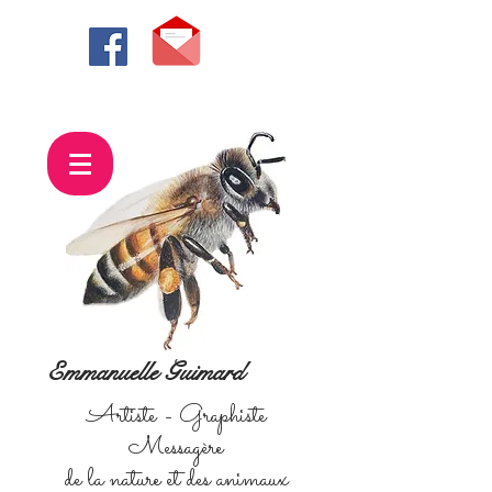
Emmanuelle Guimard
Artiste - Graphiste
Messagère
de la nature et des animaux